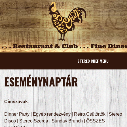
STEREO CHEF MENU
NYITÓLAP
ESEMÉNYNAPTÁR
HÍREK
Címszavak:
ESEMÉNYEK
Dinner Party
|
Egyéb rendezvény
|
Retro Csütörtök
|
Stereo
KÍNÁLAT
Disco
|
Stereo Szerda
|
Sunday Brunch
|
ÖSSZES