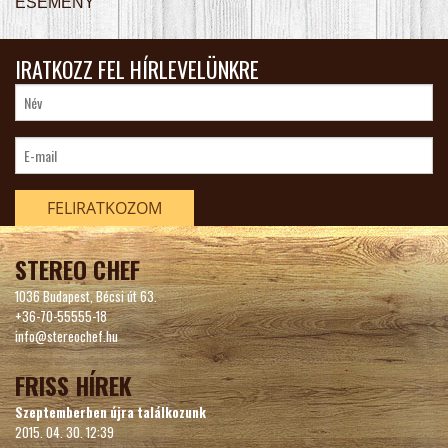
ESEMÉNY
GALÉRIA
IRATKOZZ FEL HÍRLEVELÜNKRE
ASZTALFOGLALÁS
/
VENDÉGKÖNYV
KAPCSOLAT
FELIRATKOZOM
STEREO CHEF
1036 Budapest, Bécsi út 63.
+36-70-55555-18
info@stereochef.hu
FRISS HÍREK
Szeptemberben újra találkozunk
2015. 04. 30. 12:39