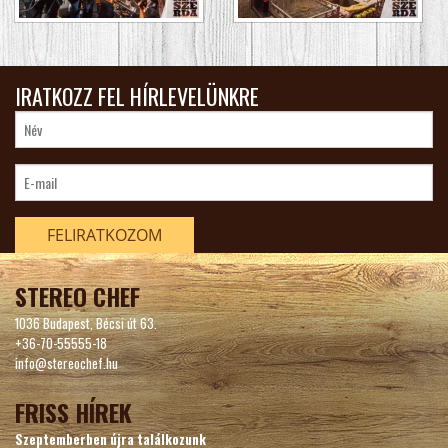
IRATKOZZ FEL HÍRLEVELÜNKRE
FELIRATKOZOM
STEREO CHEF
1036 Budapest, Bécsi út 63.
+36-70-55555-18
info@stereochef.hu
FRISS HÍREK
Szeptemberben újra találkozunk