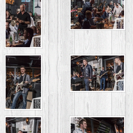
GALÉRIA
ASZTALFOGLALÁS
/
VENDÉGKÖNYV
KAPCSOLAT