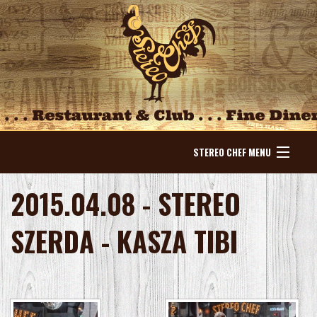
STEREO CHEF MENU
NYITÓLAP
2015.04.08 - STEREO
HÍREK
SZERDA - KASZA TIBI
ESEMÉNYEK
KÍNÁLAT