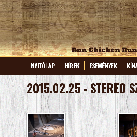
NYITÓLAP
HÍREK
ESEMÉNYEK
KÍN
ÉTL
2015.02.25 - STEREO S
NAP
BOR
KOK