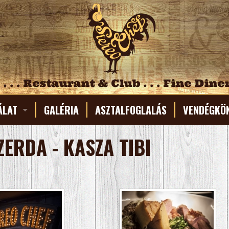
ÁLAT
GALÉRIA
ASZTALFOGLALÁS
VENDÉGKÖ
AP / ITALLAP
ZERDA - KASZA TIBI
I MENÜ
LAP
TÉLLAP