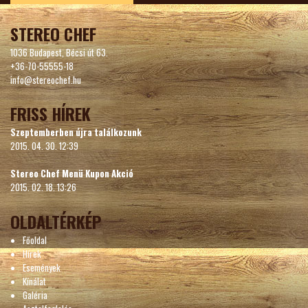
STEREO CHEF
1036 Budapest, Bécsi út 63.
+36-70-55555-18
info@stereochef.hu
FRISS HÍREK
Szeptemberben újra találkozunk
2015. 04. 30. 12:39
Stereo Chef Menü Kupon Akció
2015. 02. 18. 13:26
OLDALTÉRKÉP
Főoldal
Hírek
Események
Kínálat
Galéria