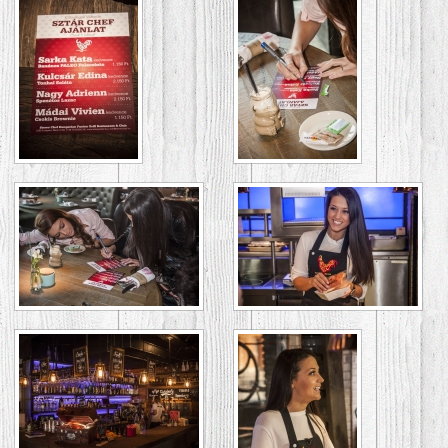
GALÉRIA
ASZTALFOGLALÁS
/
VENDÉGKÖNYV
KAPCSOLAT