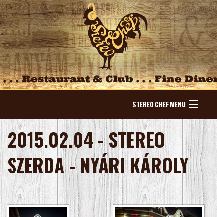
STEREO CHEF MENU
NYITÓLAP
2015.02.04 - STEREO
HÍREK
SZERDA - NYÁRI KÁROLY
ESEMÉNYEK
KÍNÁLAT