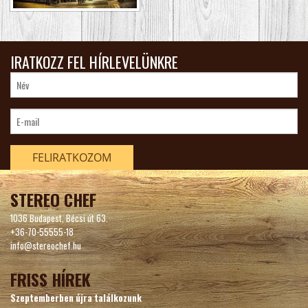
IRATKOZZ FEL HÍRLEVELÜNKRE
FELIRATKOZOM
STEREO CHEF
1036 Budapest, Bécsi út 63.
+36-70-55555-18
info@stereochef.hu
FRISS HÍREK
Szeptemberben újra találkozunk