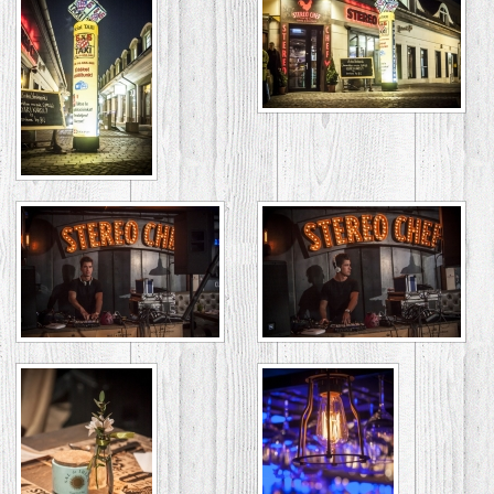
GALÉRIA
ASZTALFOGLALÁS
/
VENDÉGKÖNYV
KAPCSOLAT