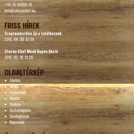
+36-70-55555-18
info@stereochef.hu
FRISS HÍREK
Szeptemberben újra találkozunk
2015. 04. 30. 12:39
Stereo Chef Menü Kupon Akció
2015. 02. 18. 13:26
OLDALTÉRKÉP
Főoldal
Hírek
Események
Kínálat
Galéria
Asztalfoglalás
Vendégkönyv
Kapcsolat