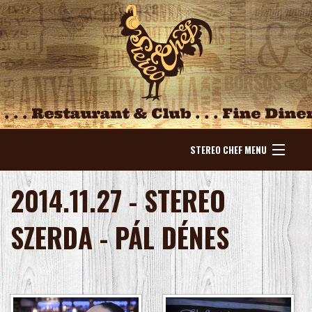
STEREO CHEF MENU
NYITÓLAP
2014.11.27 - STEREO
HÍREK
SZERDA - PÁL DÉNES
ESEMÉNYEK
KÍNÁLAT