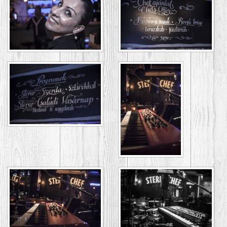
GALÉRIA
ASZTALFOGLALÁS
/
VENDÉGKÖNYV
KAPCSOLAT